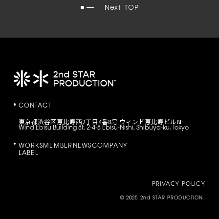
Next
TOP
CONTACT
東京都渋谷区恵比寿西2丁目4番8号 ウィンド恵比寿ビル8F
Wind Ebisu Building 8F, 2-4-8 Ebisu-Nishi, Shibuya-ku, Tokyo
WORKS
MEMBER
NEWS
COMPANY
LABEL
PRIVACY POLICY
© 2025 2nd STAR PRODUCTION.