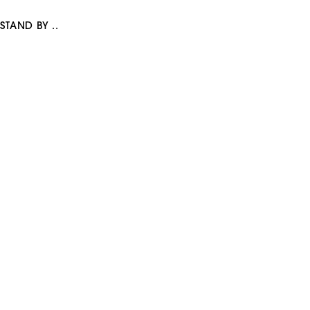
STAND BY
LABEL
音楽制作スタジオ
“好き”を​原動力に、​まだ​見ぬ物語を​描く。​
Fueled by passion, we craft stories yet to be told.