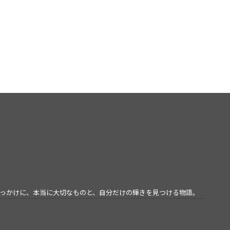
Driven by our love, we create stories yet to be told.
ng the free ideas born from play, and the unique worlds of each creator.
We are an original label that weaves expressions
and stories expanding beyond the boundaries of music.
きっかけに、本当に大切なものと、自分だけの輝きを見つける物語。