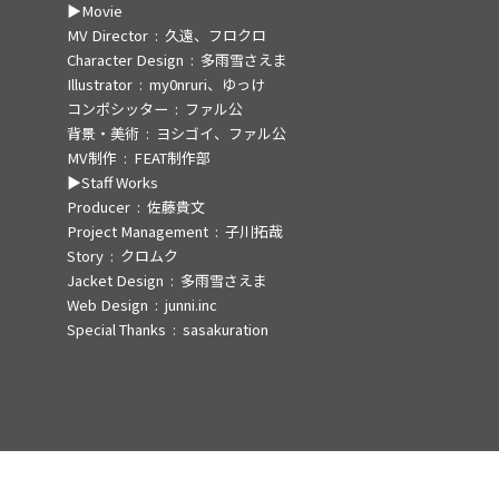
Movie
MV Director
久遠、フロクロ
Character Design
多雨雪さえま
Illustrator
my0nruri、ゆっけ
コンポシッター
ファル公
背景・美術
ヨシゴイ、ファル公
MV制作
FEAT制作部
Staff Works
Producer
佐藤貴文
Project Management
子川拓哉
Story
クロムク
Jacket Design
多雨雪さえま
Web Design
junni.inc
Special Thanks
sasakuration