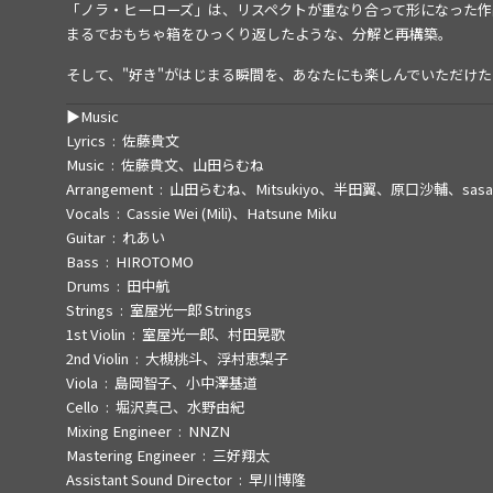
「ノラ・ヒーローズ」は、リスペクトが重なり合って形になった作
まるでおもちゃ箱をひっくり返したような、分解と再構築。
そして、"好き"がはじまる瞬間を、あなたにも楽しんでいただけ
Music
Lyrics
佐藤貴文
Music
佐藤貴文、山田らむね
Arrangement
山田らむね、Mitsukiyo、半田翼、原口沙輔、sasak
Vocals
Cassie Wei (Mili)、Hatsune Miku
Guitar
れあい
Bass
HIROTOMO
Drums
田中航
Strings
室屋光一郎 Strings
1st Violin
室屋光一郎、村田晃歌
2nd Violin
大槻桃斗、浮村恵梨子
Viola
島岡智子、小中澤基道
Cello
堀沢真己、水野由紀
Mixing Engineer
NNZN
Mastering Engineer
三好翔太
Assistant Sound Director
早川博隆