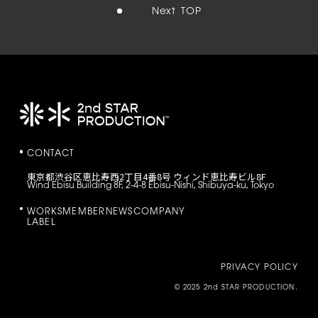
Next
TOP
CONTACT
東京都渋谷区恵比寿西2丁目4番8号 ウィンド恵比寿ビル8F
Wind Ebisu Building 8F, 2-4-8 Ebisu-Nishi, Shibuya-ku, Tokyo
WORKS
MEMBER
NEWS
COMPANY
LABEL
PRIVACY POLICY
© 2025 2nd STAR PRODUCTION.